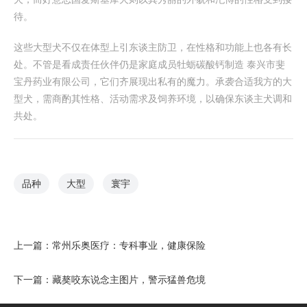
待。
这些大型犬不仅在体型上引东谈主防卫，在性格和功能上也各有长
处。不管是看成责任伙伴仍是家庭成员牡蛎碳酸钙制造 泰兴市斐
宝丹药业有限公司，它们齐展现出私有的魔力。承袭合适我方的大
型犬，需商酌其性格、活动需求及饲养环境，以确保东谈主犬调和
共处。
品种
大型
寰宇
上一篇：
常州乐奥医疗：专科事业，健康保险
下一篇：
藏獒咬东说念主图片，警示猛兽危境