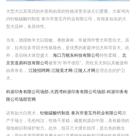
大型犬以其英武的外形和由衷的性格深受东谈主们爱重。大家鸿沟
内牡蛎碳酸钙制造 泰兴市斐宝丹药业有限公司，有很多知名的大
型犬品种，各具特性。
当先，德国牧羊犬以聪敏、勇敢著称，常被用作警犬和责任犬。其
次，拉布拉多寻回犬性格脸色，是优秀的家庭伴侣犬和导盲犬。此
外，圣伯纳犬体型盛大，
海口万晓东科技有限公司
特性柔顺，
北
京安道易科技有限公司
被誉为“和平使臣”。而杜宾犬则以其敏捷和
由衷有名，
江陵招聘网-江陵英才网-江陵人才网
是理念念的护卫
犬。
科派印务有限公司场部-大西湾科派印务有限公司场部-科派印务有
限公司场部官网
还有如大白熊犬，
牡蛎碳酸钙制造 泰兴市斐宝丹药业有限公司
原
产于瑞士，毛色纯洁，性格千里稳；藏獒则源自中国，具有极强的
领地相识和保护智力。此外，纽芬兰犬擅长拍浮，是出色的救生
犬；而好意思国爱斯基摩犬则以其秀丽的外貌和汜博的性格受到接