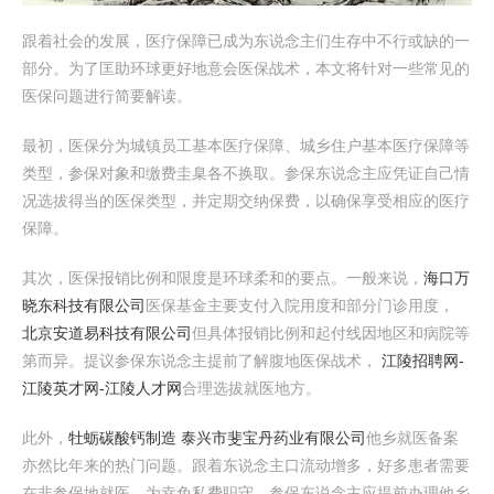
跟着社会的发展，医疗保障已成为东说念主们生存中不行或缺的一
部分。为了匡助环球更好地意会医保战术，本文将针对一些常见的
医保问题进行简要解读。
最初，医保分为城镇员工基本医疗保障、城乡住户基本医疗保障等
类型，参保对象和缴费圭臬各不换取。参保东说念主应凭证自己情
况选拔得当的医保类型，并定期交纳保费，以确保享受相应的医疗
保障。
其次，医保报销比例和限度是环球柔和的要点。一般来说，
海口万
晓东科技有限公司
医保基金主要支付入院用度和部分门诊用度，
北京安道易科技有限公司
但具体报销比例和起付线因地区和病院等
第而异。提议参保东说念主提前了解腹地医保战术，
江陵招聘网-
江陵英才网-江陵人才网
合理选拔就医地方。
此外，
牡蛎碳酸钙制造 泰兴市斐宝丹药业有限公司
他乡就医备案
亦然比年来的热门问题。跟着东说念主口流动增多，好多患者需要
在非参保地就医。为幸免私费职守，参保东说念主应提前办理他乡